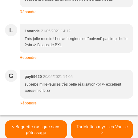
Répondre
L
Lavande
21/05/2021 14:12
Très jolie recette ! Les aubergines ne "boivent" pas trop l'huile
?<br /> Bisous de BXL
Répondre
G
guy59620
20/05/2021 14:05
superbe mille-feuilles très belle réalisation<br /> excellent
après-midi bizz
Répondre
< Baguette rustique sans
Tartelettes myrtilles Vanille
pétrissage
>