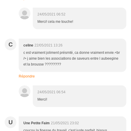
24/05/2021 06:52
Merci! cela me touche!
C
celine
22/05/2021 13:26
c est vraiment joliment présrnté, ca donne vraiment envie.<br
/> j aime bien les associations de saveurs entre l aubeegine
et la brousse ????????
Répondre
24/05/2021 06:54
Merci!
U
Une Petite Faim
21/05/2021 23:02
coucou la finesse du travail, c'est juste parfait, bisous