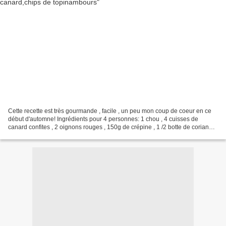
Cette recette est très gourmande , facile , un peu mon coup de coeur en ce
début d'automne! Ingrédients pour 4 personnes: 1 chou , 4 cuisses de
canard confites , 2 oignons rouges , 150g de crépine , 1 /2 botte de coriandre
, 200g de pistaches concassées...