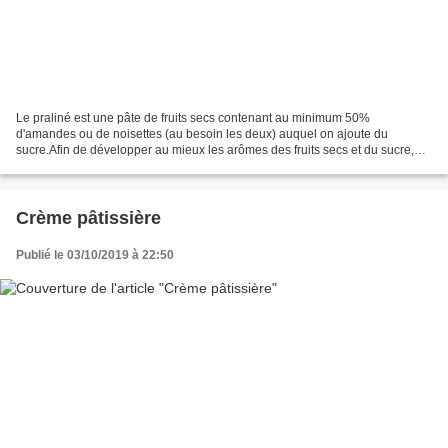
Le praliné est une pâte de fruits secs contenant au minimum 50%
d'amandes ou de noisettes (au besoin les deux) auquel on ajoute du
sucre.Afin de développer au mieux les arômes des fruits secs et du sucre,on
procède à leur cuisson. Le mélange cuit est...
Crème pâtissière
Publié le 03/10/2019 à 22:50