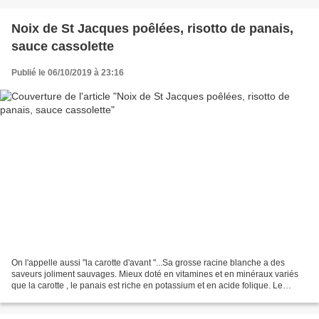
Noix de St Jacques poêlées, risotto de panais,
sauce cassolette
Publié le 06/10/2019 à 23:16
On l'appelle aussi "la carotte d'avant "...Sa grosse racine blanche a des
saveurs joliment sauvages. Mieux doté en vitamines et en minéraux variés
que la carotte , le panais est riche en potassium et en acide folique. Le
risotto est vraiment goûteux....