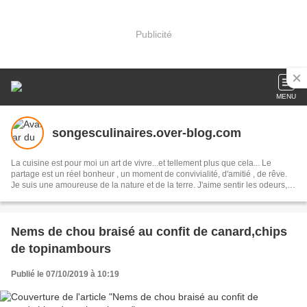
Publicité
MENU
songesculinaires.over-blog.com
La cuisine est pour moi un art de vivre...et tellement plus que cela... Le
partage est un réel bonheur , un moment de convivialité, d'amitié , de rêve.
Je suis une amoureuse de la nature et de la terre. J'aime sentir les odeurs,
toucher, goûter. J'essaye de rester attentive au monde qui m'entoure. Je
privilégie une alimentation de qualité si possible, en donnant la priorité aux
produits frais et biologiques. Des recettes simples , gourmandes pour toutes
les occasions et pour tous! Ce blog est l'occasion de s'écrire, de se voir, de
Nems de chou braisé au confit de canard,chips
tisser des liens. A cette occasion , je tiens à vous dire combien vos
de topinambours
témoignages , vos commentaires me touchent et je vous en remercie
vivement. Je rends hommage à mon mari qui oeuvre à mes côtés , qui
m'aide à réaliser mes rêves. Prenez bien soin de vous et à très bientôt!
Publié le 07/10/2019 à 10:19