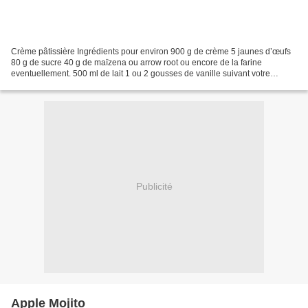
Crème pâtissière Ingrédients pour environ 900 g de crème 5 jaunes d’œufs
80 g de sucre 40 g de maïzena ou arrow root ou encore de la farine
eventuellement. 500 ml de lait 1 ou 2 gousses de vanille suivant votre
gourmandise (si vous avez le temps faîtes...
Publicité
Apple Mojito