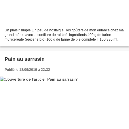
Un plaisir simple ,un peu de nostalgie...les goûters de mon enfance chez ma
grand mère...avec la confiture de raisiné! Ingrédients 400 g de farine
multicéréale (épicerie bio) 100 g de farine de blé complète T 150 330 ml
d'eau 150 g de levain frais ou...
Pain au sarrasin
Publié le 18/09/2019 à 22:32