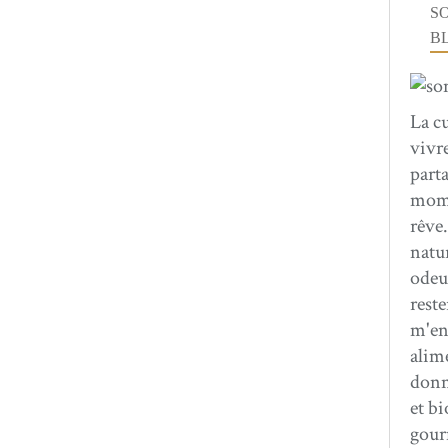
S
B
La c
vivre
parta
mome
rêve.
natur
odeur
rest
m'en
alime
donna
et bi
gour