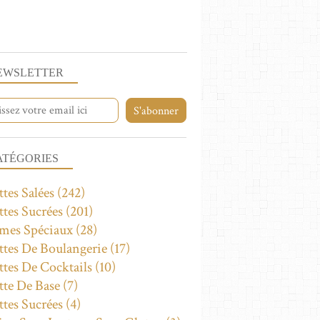
EWSLETTER
RECETTES SUCRÉES
ATÉGORIES
tes Salées
(242)
ttes Sucrées
(201)
mes Spéciaux
(28)
ttes De Boulangerie
(17)
ttes De Cocktails
(10)
RECETTES SALÉES
tte De Base
(7)
ttes Sucrées
(4)