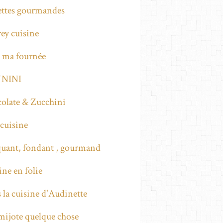
ettes gourmandes
ey cuisine
t ma fournée
 NINI
olate & Zucchini
 cuisine
uant, fondant , gourmand
ine en folie
 la cuisine d'Audinette
 mijote quelque chose