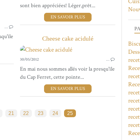
Cuis
sont bien appréciées! Léger,prêt...
Nouv
EN SAVOIR PLUS
RECETTES SUCRÉES
…
P
qu'île
Cheese cake acidulé
Bisc
Desse
recet
30/05/2012
…
Rece
En mai nous sommes allés voir la presqu'île
rece
du Cap Ferret, cette pointe...
Recet
EN SAVOIR PLUS
rece
recet
recet
21
22
23
24
25
recet
recet
Recet