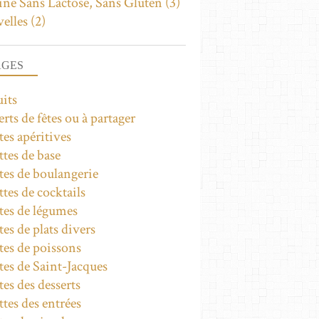
ine Sans Lactose, Sans Gluten
(3)
elles
(2)
AGES
uits
rts de fêtes ou à partager
RECETTES SUCRÉES
tes apéritives
ttes de base
ttes de boulangerie
tes de cocktails
ttes de légumes
tes de plats divers
tes de poissons
tes de Saint-Jacques
tes des desserts
tes des entrées