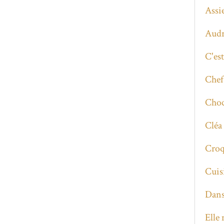
Assi
Audr
C'es
Chef
Choc
Cléa
Croq
Cuis
Dans
Elle