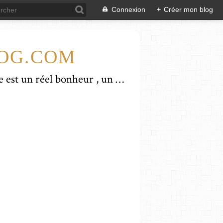
Connexion
+
Créer mon blog
LOG.COM
La cuisine est pour moi un art de vivre...et tellement plus que cela... Le partage est un réel bonheur , un moment de convivialité, d'amitié , de rêve. Je suis une amoureuse de la nature et de la terre. J'aime sentir les odeurs, toucher, goûter. J'essaye de rester attentive au monde qui m'entoure. Je privilégie une alimentation de qualité si possible, en donnant la priorité aux produits frais et biologiques. Des recettes simples , gourmandes pour toutes les occasions et pour tous! Ce blog est l'occasion de s'écrire, de se voir, de tisser des liens. A cette occasion , je tiens à vous dire combien vos témoignages , vos commentaires me touchent et je vous en remercie vivement. Je rends hommage à mon mari qui oeuvre à mes côtés , qui m'aide à réaliser mes rêves. Prenez bien soin de vous et à très bientôt!