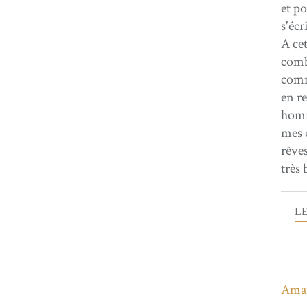
et po
s'écr
A cet
comb
comm
en r
homm
mes c
rêves
très 
LE
Ama