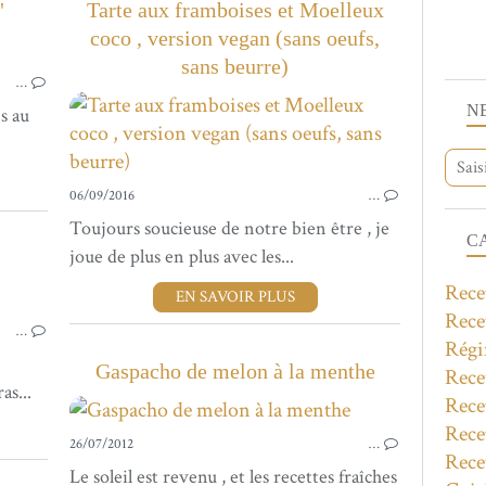
"
Tarte aux framboises et Moelleux
coco , version vegan (sans oeufs,
RECETTES SUCRÉES
sans beurre)
…
N
s au
06/09/2016
…
Toujours soucieuse de notre bien être , je
C
joue de plus en plus avec les...
Recet
EN SAVOIR PLUS
RECETTES SALÉES
Rece
…
Régi
Gaspacho de melon à la menthe
Rece
as...
Rece
Rece
26/07/2012
…
Rece
Le soleil est revenu , et les recettes fraîches