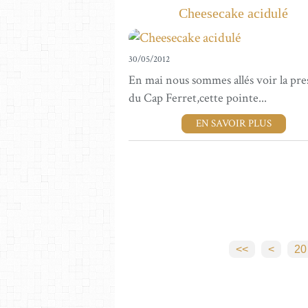
Cheesecake acidulé
30/05/2012
En mai nous sommes allés voir la pres
du Cap Ferret,cette pointe...
EN SAVOIR PLUS
10
<<
<
20